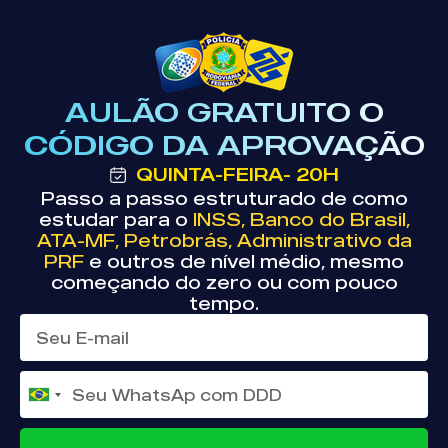
AULÃO GRATUITO O
CÓDIGO DA APROVAÇÃO
QUINTA-FEIRA- 20H
Passo a passo estruturado de como
estudar para o
INSS, Banco do Brasil,
ATA-MF, Petrobrás, Administrativo da
PRF
e outros de nível médio, mesmo
começando do zero ou com pouco
tempo.
Brazil +55