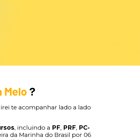
a Melo
?
 irei te acompanhar lado a lado
ursos
, incluindo a
PF
,
PRF
,
PC-
reira da Marinha do Brasil por 06