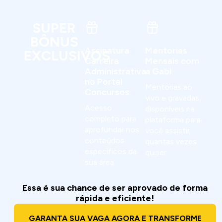
SUPER
BÔNUS
Assinatura
Mentorias
EXCLUSIVOS
Carreira
Mensais com
Administrativa
a Gabi
no Portal
Mentorias ao
Concursos
vivo e gravadas,
Acesso
disponíveis na
completo para
plataforma para
aprofundar nos
você assistir
conteúdos
quantas vezes
específicos da
quiser.
sua área.
Essa é sua chance de ser aprovado de forma
rápida e eficiente!
GARANTA SUA VAGA AGORA E TRANSFORME