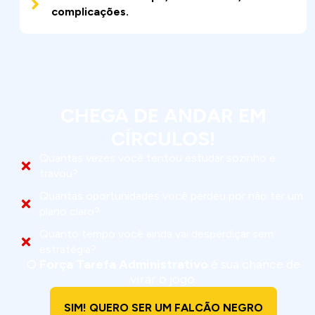
complicações.
CHEGA DE ANDAR EM
CÍRCULOS!
Quantas vezes você tentou estudar sozinho e
travou?
Quantas oportunidades você perdeu por não ter um
plano claro?
Quanto tempo você ainda vai desperdiçar sem
estratégia?
O
Força Tarefa Administrativo
é sua chance de
virar o jogo.
SIM! QUERO SER UM FALCÃO NEGRO