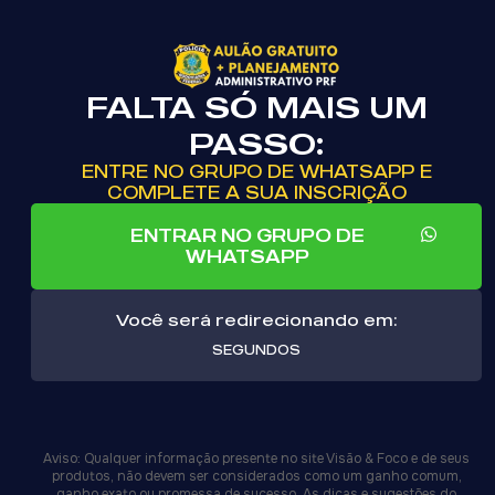
FALTA SÓ MAIS UM
PASSO:
ENTRE NO GRUPO DE WHATSAPP E
COMPLETE A SUA INSCRIÇÃO
ENTRAR NO GRUPO DE
WHATSAPP
Você será redirecionando em:
SEGUNDOS
Aviso: Qualquer informação presente no site Visão & Foco e de seus
produtos, não devem ser considerados como um ganho comum,
ganho exato ou promessa de sucesso. As dicas e sugestões do